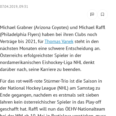
rreich Untermenü
07.04.2019, 09:31
rt Untermenü
Michael Grabner
(
Arizona
Coyotes) und
Michael Raffl
schaft Untermenü
(
Philadelphia Flyers
) haben bei ihren Clubs noch
Verträge bis 2021, für
Thomas Vanek
steht in den
s Untermenü
nächsten Monaten eine schwere Entscheidung an.
Österreichs
erfolgreichster Spieler in der
zeit Untermenü
nordamerikanischen Eishockey-Liga
NHL
denkt
undheit Untermenü
darüber nach, seine Karriere zu beenden.
tur Untermenü
Für das rot-weiß-rote Stürmer-Trio ist die Saison in
der
National Hockey League
(
NHL
) am Samstag zu
nung Untermenü
Ende gegangen, nachdem es erstmals seit sieben
Jahren kein österreichischer Spieler in das Play-off
lität Untermenü
geschafft hat.
Raffl
will nun das ÖEHV-Nationalteam
bei der WM ab 10. Mai in
Bratislava
verstärken, muss