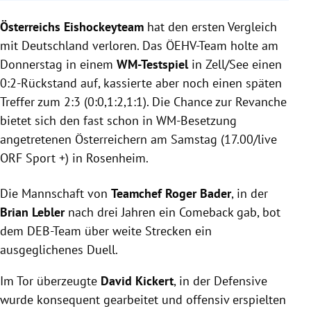
Österreichs Eishockeyteam verlor 2:3 gegen
Österreichs Eishockeyteam
Deutschland nach einem späten Gegentreffer.
hat den ersten Vergleich
Trotz starkem Comeback von 0:2 und
mit Deutschland verloren. Das ÖEHV-Team holte am
überzeugendem Spiel von Torwart Kickert kassierte
Donnerstag in einem
WM-Testspiel
in Zell/See einen
Österreich ein unnötiges Gegentor.
0:2-Rückstand auf, kassierte aber noch einen späten
Teamchef Roger Bader und Spieler Clemens
Treffer zum 2:3 (0:0,1:2,1:1). Die Chance zur Revanche
Unterweger zeigten sich zufrieden mit der
bietet sich den fast schon in WM-Besetzung
intensiven Partie und sahen Chancen zur Overtime.
angetretenen Österreichern am Samstag (17.00/live
ORF Sport +) in Rosenheim.
Die Mannschaft von
Teamchef Roger Bader
, in der
Brian Lebler
nach drei Jahren ein Comeback gab, bot
dem DEB-Team über weite Strecken ein
ausgeglichenes Duell.
Im Tor überzeugte
David Kickert
, in der Defensive
wurde konsequent gearbeitet und offensiv erspielten