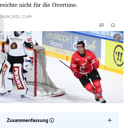
reichte nicht für die Overtime.
rreich Untermenü
24.04.2025, 21:49
rt Untermenü
schaft Untermenü
Copyright-Hinweis öffnen/schließen
s Untermenü
zeit Untermenü
undheit Untermenü
tur Untermenü
nung Untermenü
lität Untermenü
Zusammenfassung