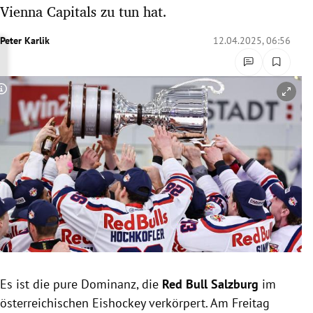
Vienna Capitals zu tun hat.
rreich Untermenü
Peter Karlik
12.04.2025, 06:56
rt Untermenü
schaft Untermenü
Copyright-Hinweis öffnen/schließen
s Untermenü
zeit Untermenü
undheit Untermenü
tur Untermenü
nung Untermenü
lität Untermenü
Es ist die pure Dominanz, die
Red Bull Salzburg
im
österreichischen Eishockey verkörpert. Am Freitag