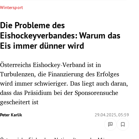
rreich Untermenü
Wintersport
rt Untermenü
Die Probleme des
Eishockeyverbandes: Warum das
schaft Untermenü
Eis immer dünner wird
s Untermenü
Österreichs Eishockey-Verband ist in
zeit Untermenü
Turbulenzen, die Finanzierung des Erfolges
undheit Untermenü
wird immer schwieriger. Das liegt auch daran,
dass das Präsidium bei der Sponsorensuche
tur Untermenü
gescheitert ist
nung Untermenü
Peter Karlik
29.04.2025, 05:59
lität Untermenü