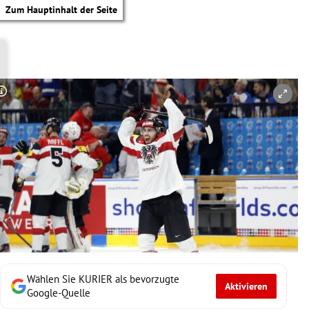
Zum Hauptinhalt der Seite
Copyright-Hinweis öffnen/schließen
Wählen Sie KURIER als bevorzugte
Aktivieren
tik Untermenü
Google-Quelle