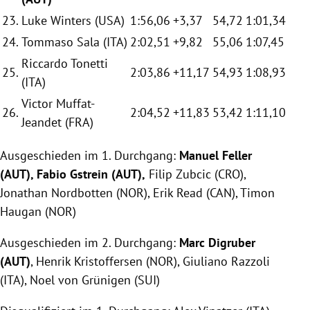
23.
Luke Winters (USA)
1:56,06
+3,37
54,72
1:01,34
24.
Tommaso Sala (ITA)
2:02,51
+9,82
55,06
1:07,45
Riccardo Tonetti
25.
2:03,86
+11,17
54,93
1:08,93
(ITA)
Victor Muffat-
26.
2:04,52
+11,83
53,42
1:11,10
Jeandet (FRA)
Ausgeschieden im 1. Durchgang:
Manuel Feller
(AUT), Fabio Gstrein (AUT),
Filip Zubcic (CRO),
Jonathan Nordbotten (NOR), Erik Read (CAN), Timon
Haugan (NOR)
Ausgeschieden im 2. Durchgang:
Marc Digruber
(AUT)
, Henrik Kristoffersen (NOR), Giuliano Razzoli
(ITA), Noel von Grünigen (SUI)