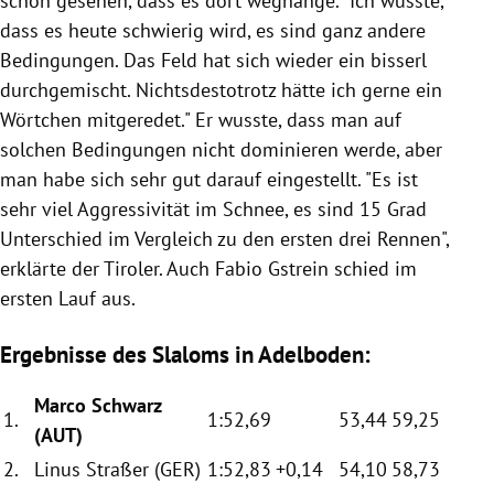
schon gesehen, dass es dort weghänge. "Ich wusste,
dass es heute schwierig wird, es sind ganz andere
Bedingungen. Das Feld hat sich wieder ein bisserl
durchgemischt. Nichtsdestotrotz hätte ich gerne ein
Wörtchen mitgeredet." Er wusste, dass man auf
solchen Bedingungen nicht dominieren werde, aber
man habe sich sehr gut darauf eingestellt. "Es ist
sehr viel Aggressivität im Schnee, es sind 15 Grad
Unterschied im Vergleich zu den ersten drei Rennen",
erklärte der Tiroler. Auch Fabio Gstrein schied im
ersten Lauf aus.
Ergebnisse des Slaloms in Adelboden:
Marco Schwarz
1.
1:52,69
53,44
59,25
(AUT)
2.
Linus Straßer (GER)
1:52,83
+0,14
54,10
58,73