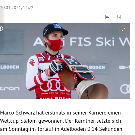
rreich Untermenü
10.01.2021, 14:22
rt Untermenü
Copyright-Hinweis öffnen/schließen
schaft Untermenü
s Untermenü
zeit Untermenü
undheit Untermenü
tur Untermenü
nung Untermenü
Marco Schwarz hat erstmals in seiner Karriere einen
Weltcup-Slalom gewonnen. Der Kärntner setzte sich
lität Untermenü
am Sonntag im Torlauf in Adelboden 0,14 Sekunden