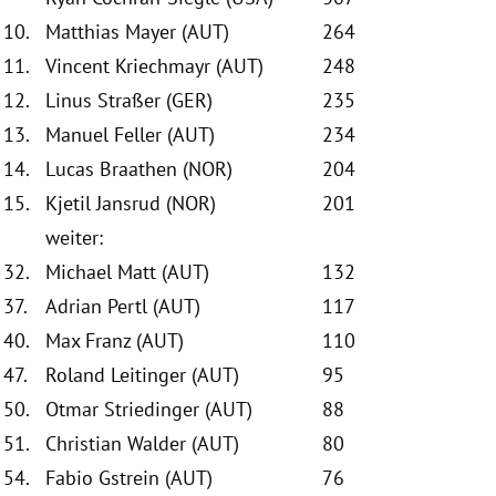
10.
Matthias Mayer (AUT)
264
11.
Vincent Kriechmayr (AUT)
248
12.
Linus Straßer (GER)
235
13.
Manuel Feller (AUT)
234
14.
Lucas Braathen (NOR)
204
15.
Kjetil Jansrud (NOR)
201
weiter:
32.
Michael Matt (AUT)
132
37.
Adrian Pertl (AUT)
117
40.
Max Franz (AUT)
110
47.
Roland Leitinger (AUT)
95
50.
Otmar Striedinger (AUT)
88
51.
Christian Walder (AUT)
80
54.
Fabio Gstrein (AUT)
76