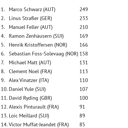
1.
Marco Schwarz (AUT)
249
2.
Linus Straßer (GER)
233
3.
Manuel Feller (AUT)
210
4.
Ramon Zenhäusern (SUI)
169
5.
Henrik Kristoffersen (NOR)
166
6.
Sebastian Foss-Solevaag (NOR)
158
7.
Michael Matt (AUT)
131
8.
Clement Noel (FRA)
113
9.
Alex Vinatzer (ITA)
110
10.
Daniel Yule (SUI)
107
11.
David Ryding (GBR)
100
12.
Alexis Pinturault (FRA)
91
13.
Loic Meillard (SUI)
89
14.
Victor Muffat-Jeandet (FRA)
85