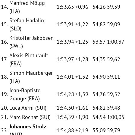
Manfred Mölgg
14.
1:53,65
+0,96
54,26
59,39
(ITA)
Stefan Hadalin
15.
1:53,91
+1,22
54,82
59,09
(SLO)
Kristoffer Jakobsen
16.
1:53,94
+1,25
53,57
1:00,37
(SWE)
Alexis Pinturault
17.
1:53,97
+1,28
54,35
59,62
(FRA)
Simon Maurberger
18.
1:54,01
+1,32
54,90
59,11
(ITA)
Jean-Baptiste
19.
1:54,28
+1,59
54,76
59,52
Grange (FRA)
20.
Luca Aerni (SUI)
1:54,30
+1,61
54,82
59,48
21.
Marc Rochat (SUI)
1:54,59
+1,90
54,54
1:00,05
Johannes Strolz
22.
1:54,88
+2,19
55,09
59,79
(AUT)