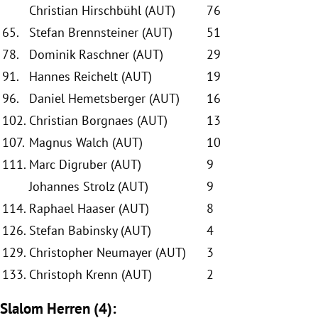
Christian Hirschbühl (AUT)
76
65.
Stefan Brennsteiner (AUT)
51
78.
Dominik Raschner (AUT)
29
91.
Hannes Reichelt (AUT)
19
96.
Daniel Hemetsberger (AUT)
16
102.
Christian Borgnaes (AUT)
13
107.
Magnus Walch (AUT)
10
111.
Marc Digruber (AUT)
9
Johannes Strolz (AUT)
9
114.
Raphael Haaser (AUT)
8
126.
Stefan Babinsky (AUT)
4
129.
Christopher Neumayer (AUT)
3
133.
Christoph Krenn (AUT)
2
Slalom Herren (4):