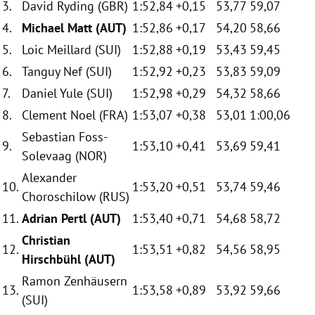
3.
David Ryding (GBR)
1:52,84
+0,15
53,77
59,07
4.
Michael Matt (AUT)
1:52,86
+0,17
54,20
58,66
5.
Loic Meillard (SUI)
1:52,88
+0,19
53,43
59,45
6.
Tanguy Nef (SUI)
1:52,92
+0,23
53,83
59,09
7.
Daniel Yule (SUI)
1:52,98
+0,29
54,32
58,66
8.
Clement Noel (FRA)
1:53,07
+0,38
53,01
1:00,06
Sebastian Foss-
9.
1:53,10
+0,41
53,69
59,41
Solevaag (NOR)
Alexander
10.
1:53,20
+0,51
53,74
59,46
Choroschilow (RUS)
11.
Adrian Pertl (AUT)
1:53,40
+0,71
54,68
58,72
Christian
12.
1:53,51
+0,82
54,56
58,95
Hirschbühl (AUT)
Ramon Zenhäusern
13.
1:53,58
+0,89
53,92
59,66
(SUI)