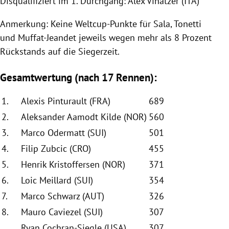
Disqualifiziert im 1. Durchgang: Alex Vinatzer (ITA)
Anmerkung: Keine Weltcup-Punkte für Sala, Tonetti
und Muffat-Jeandet jeweils wegen mehr als 8 Prozent
Rückstands auf die Siegerzeit.
Gesamtwertung (nach 17 Rennen):
1.
Alexis Pinturault (FRA)
689
2.
Aleksander Aamodt Kilde (NOR)
560
3.
Marco Odermatt (SUI)
501
4.
Filip Zubcic (CRO)
455
5.
Henrik Kristoffersen (NOR)
371
6.
Loic Meillard (SUI)
354
7.
Marco Schwarz (AUT)
326
8.
Mauro Caviezel (SUI)
307
Ryan Cochran-Siegle (USA)
307