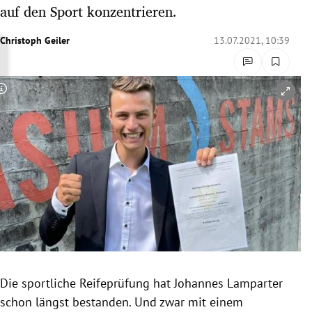
auf den Sport konzentrieren.
rreich Untermenü
Christoph Geiler
13.07.2021, 10:39
rt Untermenü
schaft Untermenü
Copyright-Hinweis öffnen/schließen
s Untermenü
zeit Untermenü
undheit Untermenü
tur Untermenü
nung Untermenü
lität Untermenü
Die sportliche Reifeprüfung hat Johannes Lamparter
schon längst bestanden. Und zwar mit einem