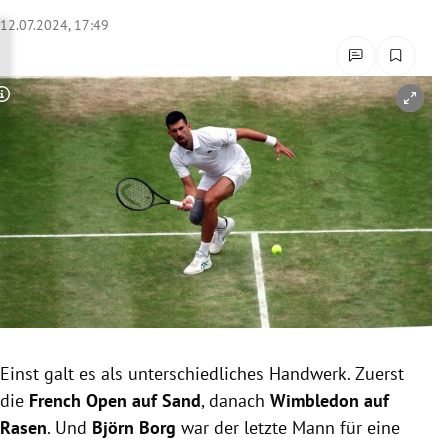
rreich Untermenü
12.07.2024, 17:49
rt Untermenü
Copyright-Hinweis öffnen/schließen
schaft Untermenü
s Untermenü
zeit Untermenü
undheit Untermenü
tur Untermenü
nung Untermenü
Einst galt es als unterschiedliches Handwerk. Zuerst
die
French Open auf Sand
, danach
Wimbledon auf
lität Untermenü
Rasen
. Und
Björn Borg
war der letzte Mann für eine