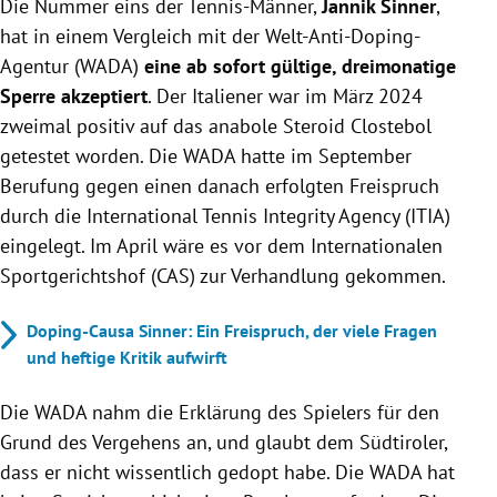
Die Nummer eins der Tennis-Männer,
wegen eines positiven Tests auf Clostebol, die
Jannik Sinner
,
rückwirkend ab 9. Februar gilt.
hat in einem Vergleich mit der Welt-Anti-Doping-
Die WADA zog ihre Berufung zurück, da sie Sinners
Agentur (WADA)
eine ab sofort gültige, dreimonatige
Erklärung akzeptierte, dass das Doping
Sperre akzeptiert
. Der Italiener war im März 2024
unabsichtlich geschah.
zweimal positiv auf das anabole Steroid Clostebol
Sinners bisherige Ergebnisse bleiben bestehen, und
getestet worden. Die WADA hatte im September
er kann ab dem 4. Mai wieder spielen, wobei er ab
Berufung gegen einen danach erfolgten Freispruch
13. April trainieren darf.
durch die International Tennis Integrity Agency (ITIA)
eingelegt. Im April wäre es vor dem Internationalen
Sportgerichtshof (CAS) zur Verhandlung gekommen.
Doping-Causa Sinner: Ein Freispruch, der viele Fragen
und heftige Kritik aufwirft
Die WADA nahm die Erklärung des Spielers für den
Grund des Vergehens an, und glaubt dem Südtiroler,
dass er nicht wissentlich gedopt habe. Die WADA hat