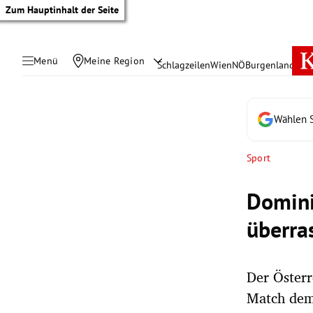
Zum Hauptinhalt der Seite
Menü
Meine Region
Schlagzeilen
Wien
NÖ
Burgenland
Öste
Wählen S
Sport
Domini
überra
Der Österr
tik Untermenü
Match dem
rreich Untermenü