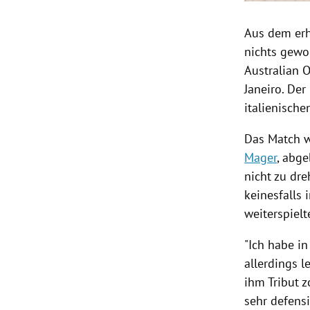
Aus dem erh
nichts gewor
Australian 
Janeiro
. Der
italienische
Das Match w
Mager
, abg
nicht zu dre
keinesfalls
weiterspielt
"Ich habe i
allerdings l
ihm Tribut z
sehr defensi