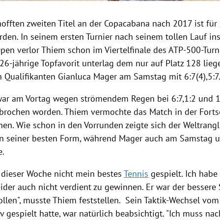
offten zweiten Titel an der
Copacabana
nach 2017 ist für
den. In seinem ersten Turnier nach seinem tollen Lauf ins
Open
verlor
Thiem
schon im Viertelfinale des ATP-500-Turn
 26-jährige Topfavorit unterlag dem nur auf Platz 128 lie
n Qualifikanten
Gianluca Mager
am Samstag mit 6:7(4),5:7
ar am Vortag wegen strömendem Regen bei 6:7,1:2 und 1
ebrochen worden.
Thiem
vermochte das Match in der Forts
hen. Wie schon in den Vorrunden zeigte sich der Weltrangl
 in seiner besten Form, während
Mager
auch am Samstag 
e.
n dieser Woche nicht mein bestes
Tennis
gespielt. Ich habe 
eider auch nicht verdient zu gewinnen. Er war der bessere 
ollen", musste
Thiem
feststellen. Sein Taktik-Wechsel vom 
v gespielt hatte, war natürlich beabsichtigt. "Ich muss na