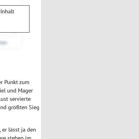
Inhalt
er Punkt zum
fiel und
Mager
ust servierte
and größten Sieg
, er lässt ja den
ere stehen im