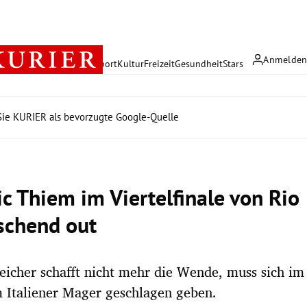
Anmelde
rreich
Politik
Wirtschaft
Sport
Kultur
Freizeit
Gesundheit
Stars
ie KURIER als bevorzugte Google-Quelle
c Thiem im Viertelfinale von Rio
schend out
eicher schafft nicht mehr die Wende, muss sich im
 Italiener Mager geschlagen geben.