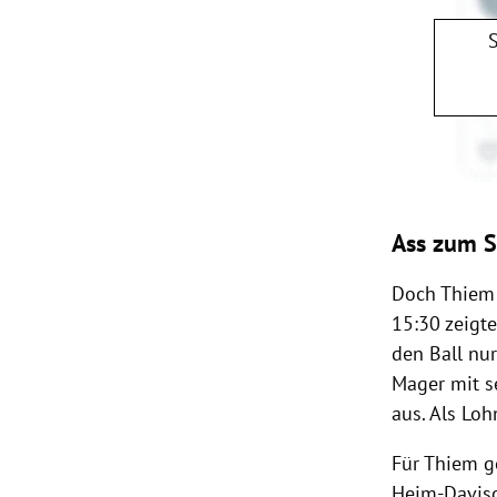
Ass zum S
Doch
Thiem
15:30 zeigt
den Ball nu
Mager
mit s
aus. Als Lo
Für
Thiem
g
Heim-Davis