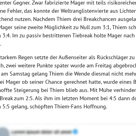
enter Gegner. Zwar fabrizierte
Mager
mit teils risikoreich
e Fehler, das konnte der Weltranglistenvierte aus
Lichte
ichend nutzen. Nachdem
Thiem
drei Breakchancen ausgela
Mager
seine zweite Möglichkeit zu Null zum 3:1,
Thiem
sch
3:4. Im zu passiv bestrittenen Tiebreak holte
Mager
nach 
.
starkem Regen setzte der Außenseiter als Rückschläger zu 
h, zwei weitere Punkte später wurde am Freitag abgebroch
g am Samstag gelang
Thiem
die Wende diesmal nicht mehr
bei
Mager
ob seiner Chance gerechnet hatte, wurde eines B
hoffte Steigerung bei
Thiem
blieb aus. Mit Mühe verhindert
 Break zum 2:5. Als ihm im letzten Moment bei 4:5 dann 
 5:5 gelang, schöpften Thiem-Fans Hoffnung.