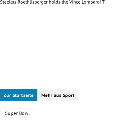
Steelers Roethlisberger holds the Vince Lombardi T
New 
Slide 1 von 6
Zur Startseite
Mehr aus Sport
Super Bowl