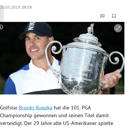
rreich Untermenü
20.05.2019, 08:58
rt Untermenü
Copyright-Hinweis öffnen/schließen
schaft Untermenü
s Untermenü
zeit Untermenü
undheit Untermenü
tur Untermenü
nung Untermenü
Golfstar
Brooks Koepka
hat die 101.
PGA
Championship
gewonnen und seinen Titel damit
lität Untermenü
verteidigt. Der 29 Jahre alte US-Amerikaner spielte