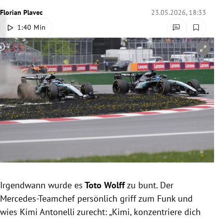
rreich Untermenü
Florian Plavec
23.05.2026, 18:33
1:40 Min
rt Untermenü
Copyright-Hinweis öffnen/schließen
schaft Untermenü
s Untermenü
zeit Untermenü
undheit Untermenü
tur Untermenü
nung Untermenü
Irgendwann wurde es
Toto Wolff
zu bunt. Der
Mercedes-Teamchef persönlich griff zum Funk und
lität Untermenü
wies Kimi Antonelli zurecht: „Kimi, konzentriere dich