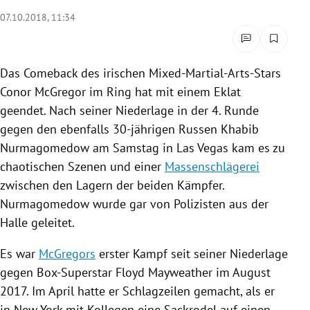
rreich Untermenü
07.10.2018, 11:34
rt Untermenü
Das
Comeback
des irischen Mixed-Martial-Arts-Stars
schaft Untermenü
Conor McGregor
im Ring hat mit einem Eklat
geendet. Nach seiner Niederlage in der 4. Runde
s Untermenü
gegen den ebenfalls 30-jährigen Russen
Khabib
Nurmagomedow
am Samstag in
Las Vegas
kam es zu
zeit Untermenü
chaotischen Szenen und einer
Massenschlägerei
undheit Untermenü
zwischen den Lagern der beiden Kämpfer.
Nurmagomedow
wurde gar von Polizisten aus der
tur Untermenü
Halle geleitet.
nung Untermenü
Es war
McGregors
erster Kampf seit seiner Niederlage
gegen Box-Superstar
Floyd Mayweather
im August
lität Untermenü
2017. Im April hatte er Schlagzeilen gemacht, als er
in
New York
mit Kollegen eine Sackrodel auf einen