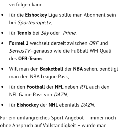
verfolgen kann.
für die
Eishockey
Liga sollte man Abonnent sein
bei
Sporteurope.tv
,
für
Tennis
bei
Sky
oder
Prime
,
Formel 1
wechselt derzeit zwischen
ORF
und
ServusTV -
genauso wie die Fußball-WM-Quali
des
ÖFB-Teams
.
Will man den
Basketball
der
NBA
sehen, benötigt
man den NBA League Pass,
für den
Football
der
NFL
neben
RTL
auch den
NFL Game Pass von
DAZN
,
für
Eishockey
der
NHL
ebenfalls
DAZN
.
Für ein umfangreiches Sport-Angebot – immer noch
ohne Anspruch auf Vollständigkeit – würde man