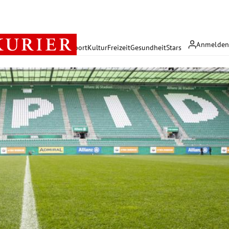
Anmelde
rreich
Politik
Wirtschaft
Sport
Kultur
Freizeit
Gesundheit
Stars