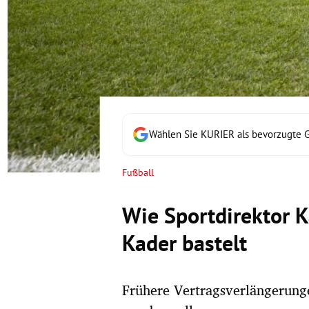
rt Untermenü
schaft Untermenü
s Untermenü
zeit Untermenü
Wählen Sie KURIER als bevorzugte 
undheit Untermenü
Fußball
tur Untermenü
Wie Sportdirektor 
nung Untermenü
Kader bastelt
lität Untermenü
Frühere Vertragsverlängerunge