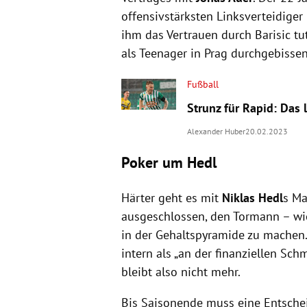
offensivstärksten Linksverteidiger 
ihm das Vertrauen durch Barisic tu
als Teenager in Prag durchgebissen 
Fußball
Strunz für Rapid: Das 
Alexander Huber
20.02.2023
Poker um Hedl
Härter geht es mit
Niklas Hedl
s Ma
ausgeschlossen, den Tormann – w
in der Gehaltspyramide zu machen.
intern als „an der finanziellen Sc
bleibt also nicht mehr.
Bis Saisonende muss eine Entschei