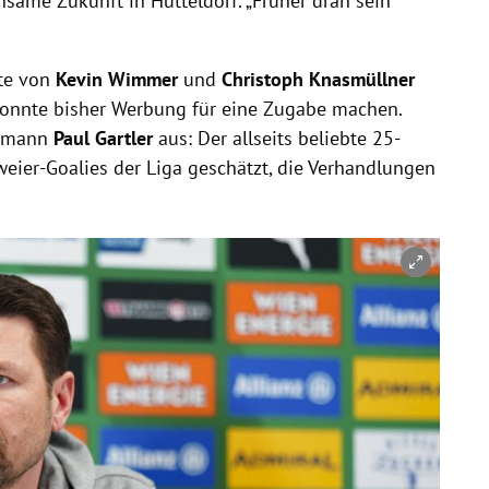
same Zukunft in Hütteldorf. „Früher dran sein“
kte von
Kevin Wimmer
und
Christoph Knasmüllner
 konnte bisher Werbung für eine Zugabe machen.
ormann
Paul Gartler
aus: Der allseits beliebte 25-
Zweier-Goalies der Liga geschätzt, die Verhandlungen