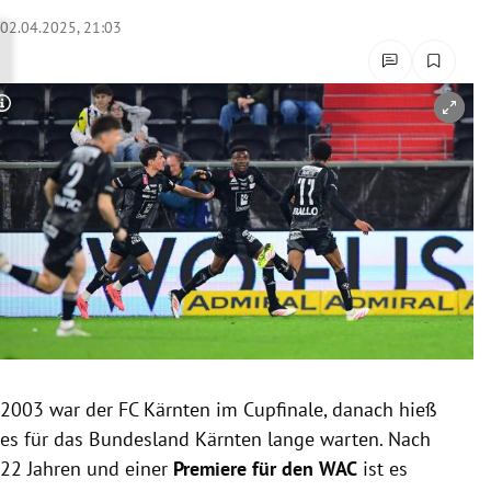
rreich Untermenü
02.04.2025, 21:03
rt Untermenü
Copyright-Hinweis öffnen/schließen
schaft Untermenü
s Untermenü
zeit Untermenü
undheit Untermenü
tur Untermenü
nung Untermenü
2003 war der FC Kärnten im Cupfinale, danach hieß
es für das Bundesland Kärnten lange warten. Nach
lität Untermenü
22 Jahren und einer
Premiere für den WAC
ist es