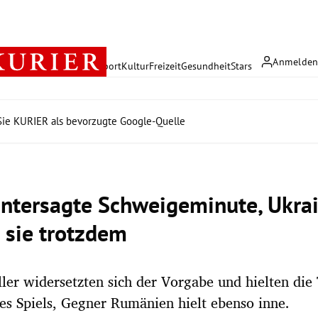
Anmelde
rreich
Politik
Wirtschaft
Sport
Kultur
Freizeit
Gesundheit
Stars
ie KURIER als bevorzugte Google-Quelle
ntersagte Schweigeminute, Ukra
n sie trotzdem
ler widersetzten sich der Vorgabe und hielten die
s Spiels, Gegner Rumänien hielt ebenso inne.