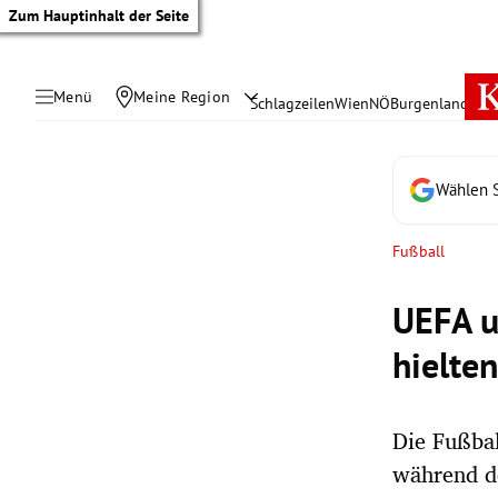
Zum Hauptinhalt der Seite
Menü
Meine Region
Schlagzeilen
Wien
NÖ
Burgenland
Öste
Wählen S
Fußball
UEFA u
hielte
Die Fußbal
tik Untermenü
während de
rreich Untermenü