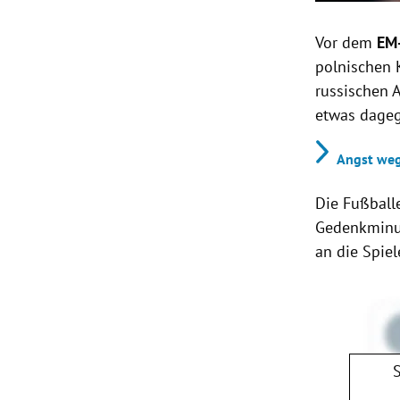
Vor dem
EM-
polnischen 
russischen A
etwas dage
Angst weg
Die Fußballe
Gedenkminut
an die Spie