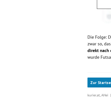
Die Folge: 
zwar so, da
direkt nac
wurde Futsa
Zur Startse
kurier.at, AHei