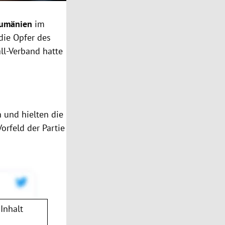
umänien
im
die Opfer des
ll-Verband hatte
n und hielten die
rfeld der Partie
Inhalt