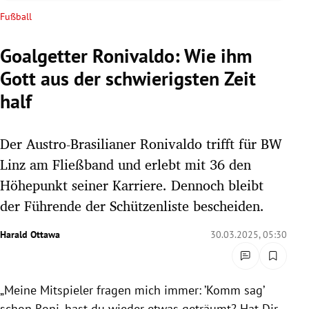
rreich Untermenü
Fußball
rt Untermenü
Goalgetter Ronivaldo: Wie ihm
Gott aus der schwierigsten Zeit
schaft Untermenü
half
s Untermenü
Der Austro-Brasilianer Ronivaldo trifft für BW
zeit Untermenü
Linz am Fließband und erlebt mit 36 den
undheit Untermenü
Höhepunkt seiner Karriere. Dennoch bleibt
der Führende der Schützenliste bescheiden.
tur Untermenü
Harald Ottawa
30.03.2025, 05:30
nung Untermenü
lität Untermenü
„Meine Mitspieler fragen mich immer: ’Komm sag’
schon Roni, hast du wieder etwas geträumt? Hat Dir