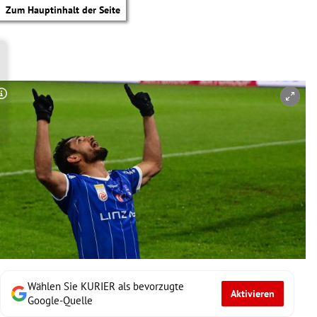
Zum Hauptinhalt der Seite
Copyright-Hinweis öffnen/schließen
Wählen Sie KURIER als bevorzugte
Aktivieren
tik Untermenü
Google-Quelle