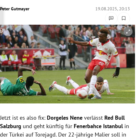
rreich Untermenü
Peter Gutmayer
19.08.2025, 20:13
rt Untermenü
Copyright-Hinweis öffnen/schließen
schaft Untermenü
s Untermenü
zeit Untermenü
undheit Untermenü
tur Untermenü
nung Untermenü
Jetzt ist es also fix:
Dorgeles Nene
verlässt
Red Bull
Salzburg
und geht künftig für
Fenerbahce Istanbul
in
lität Untermenü
der Türkei auf Torejagd. Der 22-jährige Malier soll in