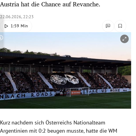
Austria hat die Chance auf Revanche.
rreich Untermenü
22.06.2026, 22:23
rt Untermenü
1:59 Min
schaft Untermenü
Copyright-Hinweis öffnen/schließen
s Untermenü
zeit Untermenü
undheit Untermenü
tur Untermenü
nung Untermenü
Kurz nachdem sich Österreichs Nationalteam
lität Untermenü
Argentinien mit 0:2 beugen musste, hatte die WM