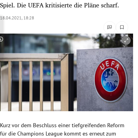
Spiel. Die UEFA kritisierte die Pläne scharf.
rreich Untermenü
18.04.2021, 18:28
rt Untermenü
schaft Untermenü
Copyright-Hinweis öffnen/schließen
s Untermenü
zeit Untermenü
undheit Untermenü
tur Untermenü
nung Untermenü
lität Untermenü
Kurz vor dem Beschluss einer tiefgreifenden Reform
für die Champions League kommt es erneut zum