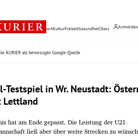
Anmelde
rreich
Politik
Wirtschaft
Sport
Kultur
Freizeit
Gesundheit
Stars
ie KURIER als bevorzugte Google-Quelle
-Testspiel in Wr. Neustadt: Öster
t Lettland
is hat am Ende gepasst. Die Leistung der U21-
nnschaft ließ aber über weite Strecken zu wünsch