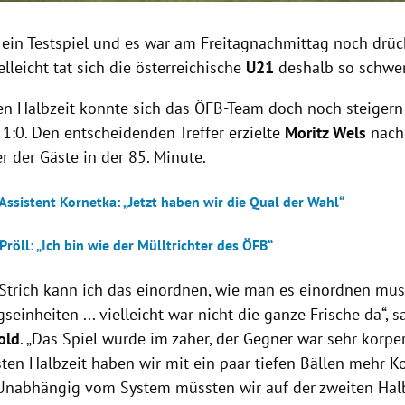
“ ein Testspiel und es war am Freitagnachmittag noch drü
ielleicht tat sich die österreichische
U21
deshalb so schwe
ten Halbzeit konnte sich das ÖFB-Team doch noch steigern
t 1:0. Den entscheidenden Treffer erzielte
Moritz Wels
nach
 der Gäste in der 85. Minute.
ssistent Kornetka: „Jetzt haben wir die Qual der Wahl“
röll: „Ich bin wie der Mülltrichter des ÖFB“
Strich kann ich das einordnen, wie man es einordnen muss
gseinheiten ... vielleicht war nicht die ganze Frische da“, 
old
. „Das Spiel wurde im zäher, der Gegner war sehr körper
ten Halbzeit haben wir mit ein paar tiefen Bällen mehr Ko
nabhängig vom System müssten wir auf der zweiten Halb