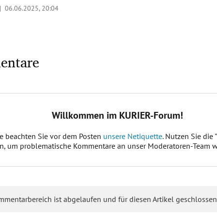
 |
06.06.2025, 20:04
entare