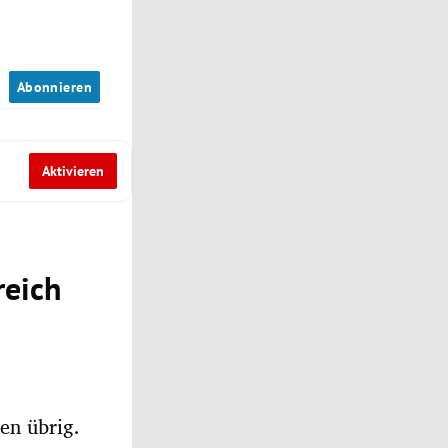
n
Abonnieren
Aktivieren
reich
en übrig.