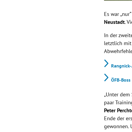
Es war „nur
Neustadt
. V
In der zwei
letztlich mi
Abwehrfehler
Rangnick-A
ÖFB-Boss P
„Unter dem 
paar Trainin
Peter Percht
Ende der ers
gewonnen. U