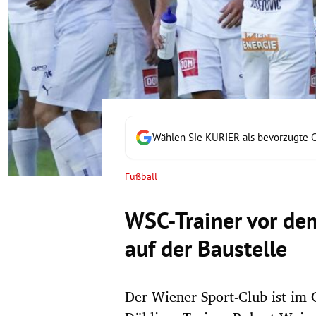
rt Untermenü
schaft Untermenü
s Untermenü
zeit Untermenü
Wählen Sie KURIER als bevorzugte 
undheit Untermenü
Fußball
tur Untermenü
WSC-Trainer vor de
nung Untermenü
auf der Baustelle
lität Untermenü
Der Wiener Sport-Club ist im 