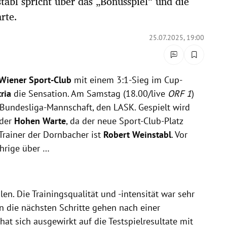
tabl spricht über das „Bonusspiel“ und die
rte.
25.07.2025, 19:00
Wiener Sport-Club
mit einem 3:1-Sieg im Cup-
ria
die Sensation. Am Samstag (18.00/live
ORF 1
)
 Bundesliga-Mannschaft, den LASK. Gespielt wird
 der
Hohen Warte
, da der neue Sport-Club-Platz
Trainer der Dornbacher ist
Robert Weinstabl
. Vor
hrige über …
en. Die Trainingsqualität und -intensität war sehr
en die nächsten Schritte gehen nach einer
hat sich ausgewirkt auf die Testspielresultate mit