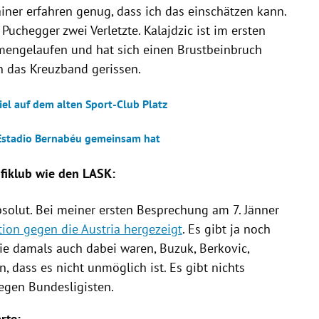
ainer erfahren genug, dass ich das einschätzen kann.
Puchegger zwei Verletzte. Kalajdzic ist im ersten
engelaufen und hat sich einen Brustbeinbruch
h das Kreuzband gerissen.
piel auf dem alten Sport-Club Platz
Estadio Bernabéu gemeinsam hat
fiklub wie den LASK:
solut. Bei meiner ersten Besprechung am 7. Jänner
ion gegen die Austria hergezeigt
. Es gibt ja noch
die damals auch dabei waren, Buzuk, Berkovic,
en, dass es nicht unmöglich ist. Es gibt nichts
egen Bundesligisten.
rte: