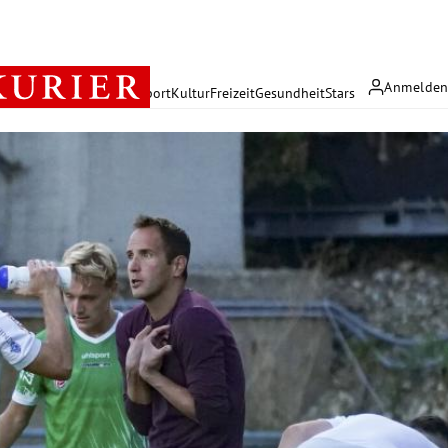
Anmelde
rreich
Politik
Wirtschaft
Sport
Kultur
Freizeit
Gesundheit
Stars