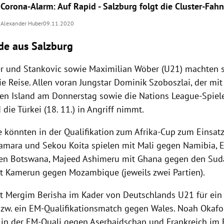
Corona-Alarm: Auf Rapid - Salzburg folgt die Cluster-Fa
Alexander Huber
09.11.2020
nde aus Salzburg
 und Stankovic sowie Maximilian Wöber (U21) machten s
ie Reise. Allen voran Jungstar Dominik Szoboszlai, der m
gen Island am Donnerstag sowie die Nations League-Spiel
d die Türkei (18. 11.) in Angriff nimmt.
e könnten in der Qualifikation zum Afrika-Cup zum Einsa
mara und Sekou Koita spielen mit Mali gegen Namibia,
en Botswana, Majeed Ashimeru mit Ghana gegen den Sud
 Kamerun gegen Mozambique (jeweils zwei Partien).
ht Mergim Berisha im Kader von Deutschlands U21 für ein 
zw. ein EM-Qualifikationsmatch gegen Wales. Noah Okafor
 in der EM-Quali gegen Aserbaidschan und Frankreich im E