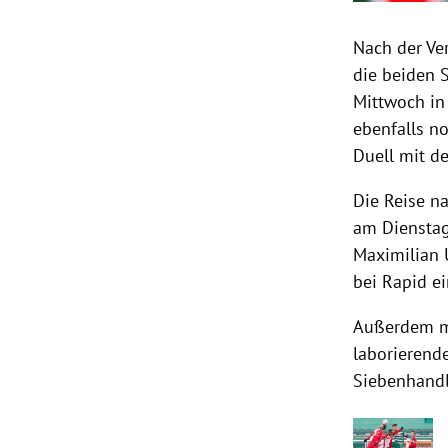
Nach der Ve
die beiden 
Mittwoch in
ebenfalls no
Duell mit 
Die Reise n
am Dienstag
Maximilian U
bei Rapid e
Außerdem mu
laborierend
Siebenhandl