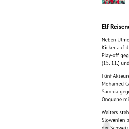
Elf Reise
Neben Ulmer
Kicker auf d
Play-off ge
(15. 11.) un
Fünf Akteur
Mohamed Ca
Sambia geg
Onguene mit
Weiters ste
Slowenien b
der Schweiz