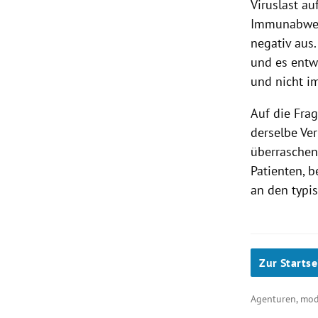
Viruslast a
Immunabwehr
negativ aus
und es entwi
und nicht im
Auf die Frag
derselbe Ver
überraschen
Patienten, b
an den typi
Zur Startse
Agenturen, mo