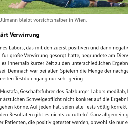
Ullmann bleibt vorsichtshalber in Wien.
lärt Verwirrung
jenes Labors, das mit den zuerst positiven und dann negat
g für große Verwirrung gesorgt hatte, begründete am Die
e es innerhalb kurzer Zeit zu den unterschiedlichen Ergeb
i. Demnach war bei allen Spielern die Menge der nachg
ersten Testdurchgang nur sehr gering.
Mustafa, Geschäftsführer des Salzburger Labors medilab, 
 ärztlichen Schweigepflicht nicht konkret auf die Ergebn
gehen könne. Auf jeden Fall seien alle Tests völlig korrek
den Resultaten gibt es nichts zu rütteln". Ganz allgemein 
 Patienten, die positiv getestet werden, obwohl sie nur 