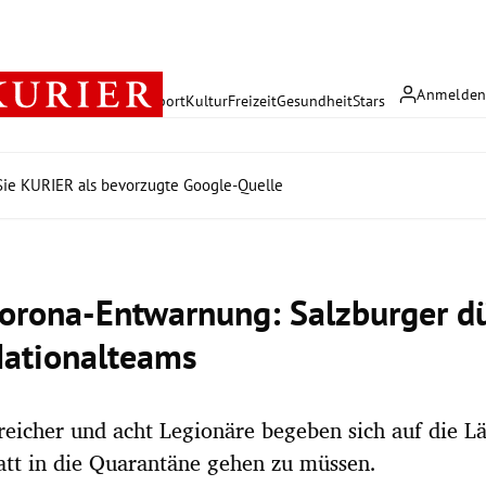
Anmelde
rreich
Politik
Wirtschaft
Sport
Kultur
Freizeit
Gesundheit
Stars
ie KURIER als bevorzugte Google-Quelle
orona-Entwarnung: Salzburger dü
Nationalteams
reicher und acht Legionäre begeben sich auf die Lä
tatt in die Quarantäne gehen zu müssen.