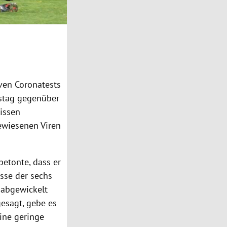
iven Coronatests
nstag gegenüber
nissen
ewiesenen Viren
betonte, dass er
isse der sechs
t abgewickelt
gesagt, gebe es
eine geringe