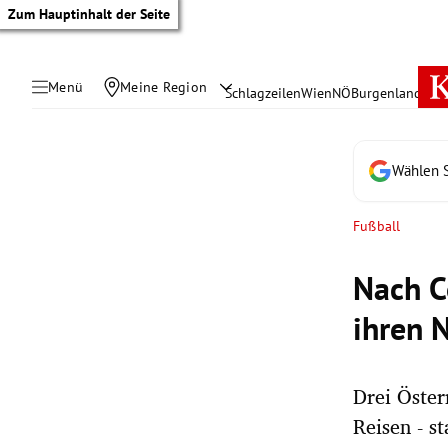
Zum Hauptinhalt der Seite
Menü
Meine Region
Schlagzeilen
Wien
NÖ
Burgenland
Öste
Wählen S
Fußball
Nach C
ihren 
Drei Öster
tik Untermenü
Reisen - s
rreich Untermenü