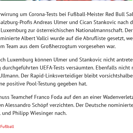
rwirrung um Corona-Tests bei Fußball-Meister Red Bull Sa
Salzburg-Profis Andreas Ulmer und Cican Stankovic nach 
 Luxemburg zur österreichischen Nationalmannschaft. Der
minierte Albert Vallci wurde auf die Abrufliste gesetzt, wei
dem Team aus dem Großherzogtum vorgesehen war.
ach Luxemburg können Ulmer und Stankovic nicht antreten
 durchgeführten UEFA-Tests versäumten. Ebenfalls nicht 
llmann. Der Rapid-Linksverteidiger bleibt vorsichtshalber
ine positive Pool-Testung gegeben hat.
ss Teamchef Franco Foda auf den an einer Wadenverlet
en Alessandro Schöpf verzichten. Der Deutsche nominierte
 und Philipp Wiesinger nach.
Fußball