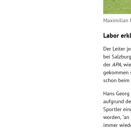
Maximilian 
Labor erk
Der Leiter 
bei Salzbur
der
APA
, wi
gekommen se
schon beim 
Hans Georg 
aufgrund der
Sportler ein
worden, "an 
immer wieder