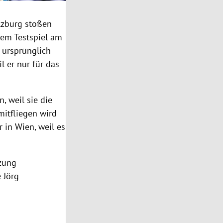
lzburg stoßen
dem Testspiel am
 ursprünglich
l er nur für das
, weil sie die
mitfliegen wird
 in Wien, weil es
zung
 Jörg