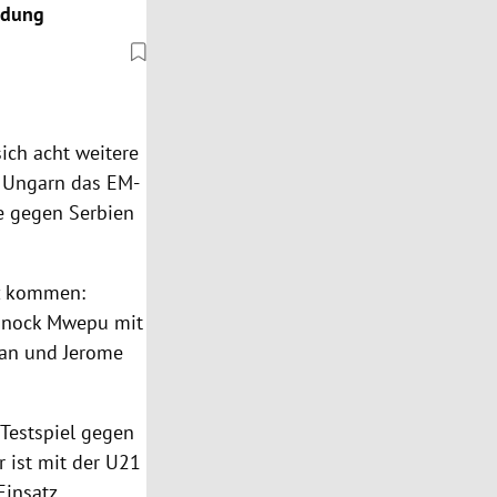
hndung
ich acht weitere
it Ungarn das EM-
e gegen Serbien
tz kommen:
 Enock Mwepu mit
an und Jerome
Testspiel gegen
 ist mit der U21
insatz.