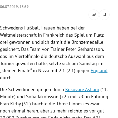
rreich Untermenü
06.07.2019, 18:59
rt Untermenü
Schwedens
Fußball-Frauen haben bei der
schaft Untermenü
Weltmeisterschaft in
Frankreich
das Spiel um Platz
drei gewonnen und sich damit die Bronzemedaille
s Untermenü
gesichert. Das Team von Trainer
Peter Gerhardsson
,
das im Viertelfinale die deutsche Auswahl aus dem
zeit Untermenü
Turnier geworfen hatte, setzte sich am Samstag im
undheit Untermenü
„kleinen Finale“ in
Nizza
mit 2:1 (2:1) gegen
England
durch.
tur Untermenü
Die Schwedinnen gingen durch
Kosovare Asllani
(11.
nung Untermenü
Minute) und
Sofia Jakobsson
(22.) mit 2:0 in Führung.
Fran Kirby
(31.) brachte die Three Lionesses zwar
lität Untermenü
noch einmal heran, aber zu mehr reichte es vor gut
20.000 Zuschauern am Ende nicht mehr. Das
WM-