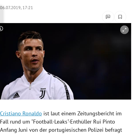
rreich Untermenü
06.07.2019, 17:21
rt Untermenü
Copyright-Hinweis öffnen/schließen
schaft Untermenü
s Untermenü
zeit Untermenü
undheit Untermenü
tur Untermenü
nung Untermenü
Cristiano Ronaldo
ist laut einem Zeitungsbericht im
Fall rund um "Football-Leaks"-Enthüller
Rui Pinto
lität Untermenü
Anfang Juni von der portugiesischen
Polizei
befragt