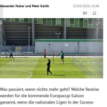
rreich Untermenü
Alexander Huber
und
Peter Karlik
23.04.2020, 16:46
rt Untermenü
Copyright-Hinweis öffnen/schließen
schaft Untermenü
s Untermenü
zeit Untermenü
undheit Untermenü
tur Untermenü
nung Untermenü
Was passiert, wenn nichts mehr geht? Welche Vereine
werden für die kommende Europacup-Saison
lität Untermenü
genannt, wenn die nationalen Ligen in der Corona-