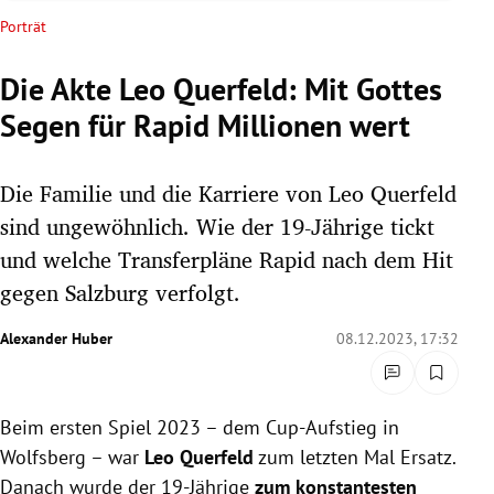
rreich Untermenü
Porträt
rt Untermenü
Die Akte Leo Querfeld: Mit Gottes
Segen für Rapid Millionen wert
schaft Untermenü
s Untermenü
Die Familie und die Karriere von Leo Querfeld
sind ungewöhnlich. Wie der 19-Jährige tickt
zeit Untermenü
und welche Transferpläne Rapid nach dem Hit
gegen Salzburg verfolgt.
undheit Untermenü
Alexander Huber
08.12.2023, 17:32
tur Untermenü
nung Untermenü
Beim ersten Spiel 2023 – dem Cup-Aufstieg in
lität Untermenü
Wolfsberg – war
Leo Querfeld
zum letzten Mal Ersatz.
Danach wurde der 19-Jährige
zum konstantesten