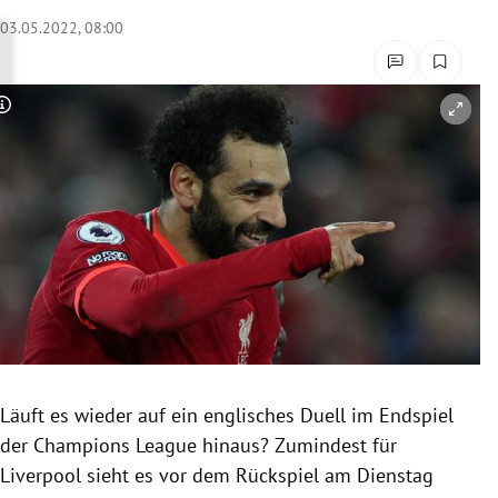
rreich Untermenü
03.05.2022, 08:00
rt Untermenü
Copyright-Hinweis öffnen/schließen
schaft Untermenü
s Untermenü
zeit Untermenü
undheit Untermenü
tur Untermenü
nung Untermenü
Läuft es wieder auf ein englisches Duell im Endspiel
der Champions League hinaus? Zumindest für
lität Untermenü
Liverpool sieht es vor dem Rückspiel am Dienstag