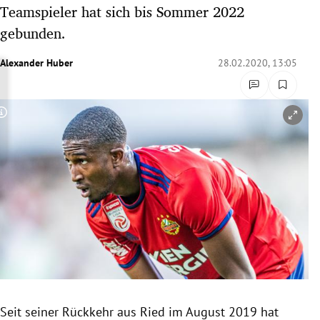
Teamspieler hat sich bis Sommer 2022
rreich Untermenü
gebunden.
rt Untermenü
Alexander Huber
28.02.2020, 13:05
schaft Untermenü
s Untermenü
Copyright-Hinweis öffnen/schließen
zeit Untermenü
undheit Untermenü
tur Untermenü
nung Untermenü
lität Untermenü
Seit seiner Rückkehr aus Ried im August 2019 hat