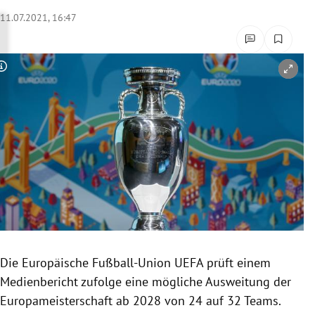
rreich Untermenü
11.07.2021, 16:47
rt Untermenü
Copyright-Hinweis öffnen/schließen
schaft Untermenü
s Untermenü
zeit Untermenü
undheit Untermenü
tur Untermenü
nung Untermenü
Die Europäische Fußball-Union UEFA prüft einem
Medienbericht zufolge eine mögliche Ausweitung der
lität Untermenü
Europameisterschaft ab 2028 von 24 auf 32 Teams.