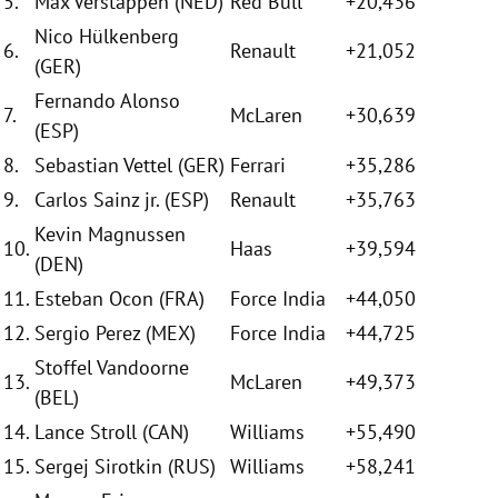
5.
Max Verstappen
(
NED
)
Red Bull
+20,436
Nico Hülkenberg
6.
Renault
+21,052
(GER)
Fernando Alonso
7.
McLaren
+30,639
(
ESP
)
8.
Sebastian Vettel
(GER)
Ferrari
+35,286
9.
Carlos Sainz
jr. (
ESP
)
Renault
+35,763
Kevin Magnussen
10.
Haas
+39,594
(DEN)
11.
Esteban Ocon
(FRA)
Force India
+44,050
12.
Sergio Perez
(MEX)
Force India
+44,725
Stoffel Vandoorne
13.
McLaren
+49,373
(BEL)
14.
Lance Stroll
(CAN)
Williams
+55,490
15.
Sergej Sirotkin
(RUS)
Williams
+58,241