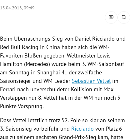
rreich Untermenü
15.04.2018, 09:49
rt Untermenü
schaft Untermenü
Beim Überraschungs-Sieg von
Daniel Ricciardo
und
Red Bull
Racing in
China
haben sich die WM-
s Untermenü
Favoriten Blößen gegeben. Weltmeister
Lewis
Hamilton
(
Mercedes
) wurde beim 3. WM-Saisonlauf
zeit Untermenü
am Sonntag in
Shanghai
4., der zweifache
Saisonsieger und WM-Leader
Sebastian Vettel
im
undheit Untermenü
Ferrari
nach unverschuldeter Kollision mit
Max
tur Untermenü
Verstappen
nur 8.
Vettel
hat in der WM nur noch 9
Punkte Vorsprung.
nung Untermenü
Dass
Vettel
letztlich trotz 52. Pole so klar an seinem
lität Untermenü
3. Saisonsieg vorbeifuhr und
Ricciardo
von Platz 6
aus zu seinem sechsten Grand-Prix-Sieg kam, hatte