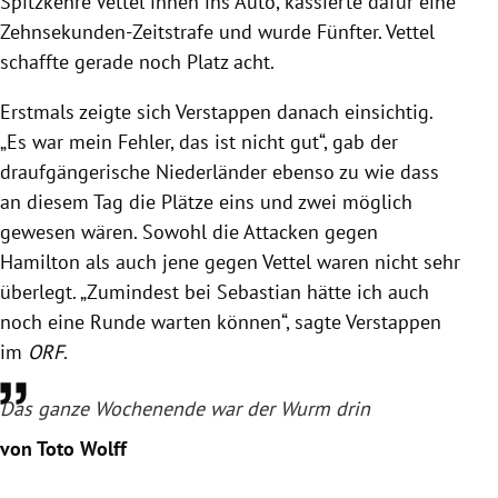
Spitzkehre
Vettel
innen ins
Auto
, kassierte dafür eine
Zehnsekunden-Zeitstrafe und wurde Fünfter.
Vettel
schaffte gerade noch Platz acht.
Erstmals zeigte sich
Verstappen
danach einsichtig.
„Es war mein Fehler, das ist nicht gut“, gab der
draufgängerische Niederländer ebenso zu wie dass
an diesem Tag die Plätze eins und zwei möglich
gewesen wären. Sowohl die Attacken gegen
Hamilton
als auch jene gegen
Vettel
waren nicht sehr
überlegt. „Zumindest bei
Sebastian
hätte ich auch
noch eine Runde warten können“, sagte
Verstappen
im
ORF
.
Das ganze Wochenende war der Wurm drin
von Toto Wolff