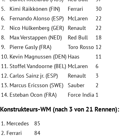
5.
Kimi Räikkönen
(FIN)
Ferrari
30
6.
Fernando Alonso
(
ESP
)
McLaren
22
7.
Nico Hülkenberg
(GER)
Renault
22
8.
Max Verstappen
(
NED
)
Red Bull
18
9.
Pierre Gasly (FRA)
Toro Rosso
12
10.
Kevin Magnussen
(DEN)
Haas
11
11.
Stoffel Vandoorne (BEL)
McLaren
6
12.
Carlos Sainz
jr. (
ESP
)
Renault
3
13.
Marcus Ericsson
(SWE)
Sauber
2
14.
Esteban Ocon
(FRA)
Force India
1
Konstrukteurs-WM (nach 3 von 21 Rennen):
1.
Mercedes
85
2.
Ferrari
84