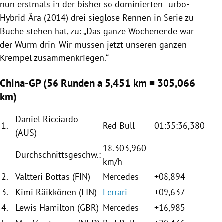
nun erstmals in der bisher so dominierten Turbo-
Hybrid-Ära (2014) drei sieglose Rennen in Serie zu
Buche stehen hat, zu: „Das ganze Wochenende war
der Wurm drin. Wir müssen jetzt unseren ganzen
Krempel zusammenkriegen.“
China-GP (56 Runden a 5,451 km = 305,066
km)
Daniel Ricciardo
1.
Red Bull
01:35:36,380
(AUS)
18.303,960
Durchschnittsgeschw.:
km/h
2.
Valtteri Bottas
(FIN)
Mercedes
+08,894
3.
Kimi Räikkönen
(FIN)
Ferrari
+09,637
4.
Lewis Hamilton
(GBR)
Mercedes
+16,985