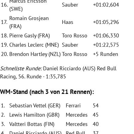
Marcus Ericsson
16.
Sauber
+01:02,604
(SWE)
Romain Grosjean
17.
Haas
+01:05,296
(FRA)
18.
Pierre Gasly (FRA)
Toro Rosso
+01:06,330
19.
Charles Leclerc
(MNE)
Sauber
+01:22,575
20.
Brendon Hartley
(NZL)
Toro Rosso
+5 Runden
Schnellste Runde:
Daniel Ricciardo
(AUS)
Red Bull
Racing, 56. Runde - 1:35,785
WM-Stand (nach 3 von 21 Rennen):
1.
Sebastian Vettel
(GER)
Ferrari
54
2.
Lewis Hamilton
(GBR)
Mercedes
45
3.
Valtteri Bottas
(FIN)
Mercedes
40
4.
Daniel Ricciardo
(AUS)
Red Bull
37