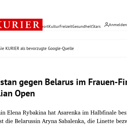
Anmelde
rreich
Politik
Wirtschaft
Sport
Kultur
Freizeit
Gesundheit
Stars
ie KURIER als bevorzugte Google-Quelle
stan gegen Belarus im Frauen-Fi
lian Open
in Elena Rybakina hat Asarenka im Halbfinale besi
st die Belarussin Aryna Sabalenka, die Linette be