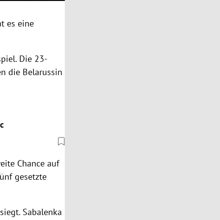
t es eine
piel. Die 23-
en die Belarussin
c
eite Chance auf
ünf gesetzte
siegt. Sabalenka