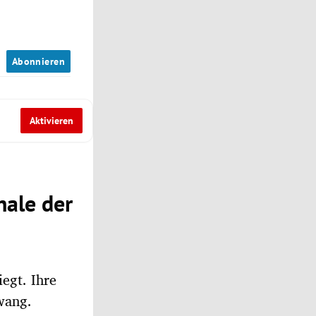
n
Abonnieren
Aktivieren
nale der
egt. Ihre
zwang.