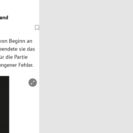
band
 von Beginn an
eendete sie das
r die Partie
ungener Fehler.