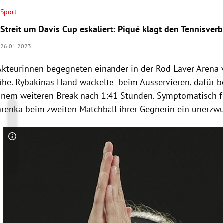
Sport
Streit um Davis Cup eskaliert: Piqué klagt den Tennisver
26.01.2023
Akteurinnen begegneten einander in der Rod Laver Arena
he. Rybakinas Hand wackelte beim Ausservieren, dafür b
inem weiteren Break nach 1:41 Stunden. Symptomatisch fü
sarenka beim zweiten Matchball ihrer Gegnerin ein unerzw
Copyright-Hinweis öffnen/schließen