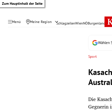
Zum Hauptinhalt der Seite
Menü
Meine Region
Schlagzeilen
Wien
NÖ
Burgenland
Öste
Wählen S
Sport
Kasach
Austra
Die Kasach
tik Untermenü
Gegnerin i
rreich Untermenü