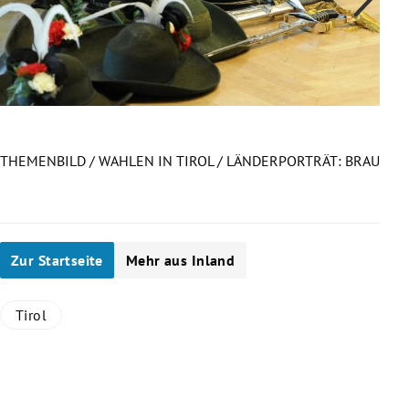
THEMENBILD / WAHLEN IN TIROL / LÄNDERPORTRÄT: BRAU
…
Slide 1 von 11
Zur Startseite
Mehr aus Inland
Tirol