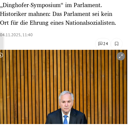
„Dinghofer-Symposium“ im Parlament.
rreich Untermenü
Historiker mahnen: Das Parlament sei kein
rt Untermenü
Ort für die Ehrung eines Nationalsozialisten.
schaft Untermenü
04.11.2025, 11:40
24
s Untermenü
Copyright-Hinweis öffnen/schließen
zeit Untermenü
undheit Untermenü
tur Untermenü
nung Untermenü
lität Untermenü