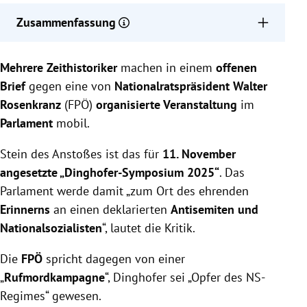
Zusammenfassung
Zeithistoriker kritisieren das geplante Dinghofer-
Mehrere Zeithistoriker
Symposium im Parlament als posthume Ehrung
machen in einem
offenen
eines Antisemiten und Nationalsozialisten und
Brief
gegen eine von
Nationalratspräsident Walter
fordern dessen Absage.
Rosenkranz
(FPÖ)
organisierte Veranstaltung
im
FPÖ weist die Vorwürfe als „Rufmordkampagne“
Parlament
mobil.
zurück und betont, Dinghofer sei Opfer des NS-
Regimes gewesen und habe sich für jüdische
Stein des Anstoßes ist das für
11. November
Mitbürger eingesetzt.
angesetzte „Dinghofer-Symposium 2025“
. Das
Auch Grüne und SPÖ kritisieren die Veranstaltung
Parlament werde damit „zum Ort des ehrenden
scharf und sehen darin eine Beschädigung der
Erinnerns
an einen deklarierten
Antisemiten und
Würde des Parlaments sowie eine Verharmlosung
Nationalsozialisten
“, lautet die Kritik.
von Antisemitismus.
Die
FPÖ
spricht dagegen von einer
„
Rufmordkampagne
“, Dinghofer sei „Opfer des NS-
Regimes“ gewesen.