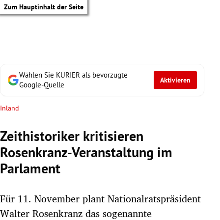
Zum Hauptinhalt der Seite
Wählen Sie KURIER als bevorzugte
Aktivieren
Google-Quelle
Inland
Zeithistoriker kritisieren
Rosenkranz-Veranstaltung im
Parlament
Für 11. November plant Nationalratspräsident
tik Untermenü
Walter Rosenkranz das sogenannte