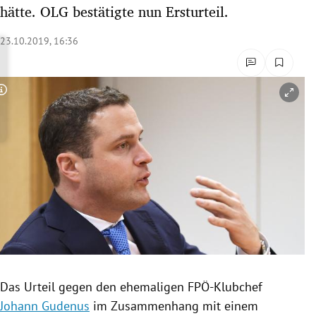
hätte. OLG bestätigte nun Ersturteil.
rreich Untermenü
23.10.2019, 16:36
rt Untermenü
schaft Untermenü
Copyright-Hinweis öffnen/schließen
s Untermenü
zeit Untermenü
undheit Untermenü
tur Untermenü
nung Untermenü
lität Untermenü
Das Urteil gegen den ehemaligen FPÖ-Klubchef
Johann Gudenus
im Zusammenhang mit einem