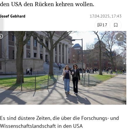
den USA den Rücken kehren wollen.
rreich Untermenü
Josef Gebhard
17.04.2025, 17:43
rt Untermenü
17
schaft Untermenü
Copyright-Hinweis öffnen/schließen
s Untermenü
zeit Untermenü
undheit Untermenü
tur Untermenü
nung Untermenü
Es sind düstere Zeiten, die über die Forschungs- und
lität Untermenü
Wissenschaftslandschaft in den USA