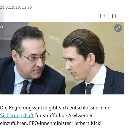
rreich Untermenü
23.02.2019, 12:26
rt Untermenü
Copyright-Hinweis öffnen/schließen
schaft Untermenü
s Untermenü
zeit Untermenü
undheit Untermenü
tur Untermenü
nung Untermenü
Die
Regierungsspitze
gibt sich entschlossen, eine
Sicherungshaft
für straffällige Asylwerber
lität Untermenü
einzuführen. FPÖ-Innenminister
Herbert Kickl