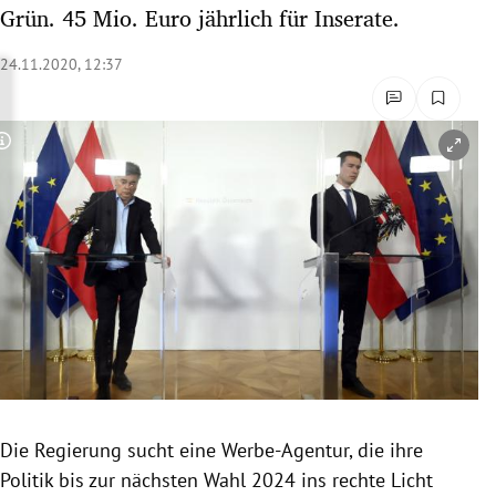
Grün. 45 Mio. Euro jährlich für Inserate.
rreich Untermenü
24.11.2020, 12:37
rt Untermenü
schaft Untermenü
Copyright-Hinweis öffnen/schließen
s Untermenü
zeit Untermenü
undheit Untermenü
tur Untermenü
nung Untermenü
lität Untermenü
Die Regierung sucht eine Werbe-Agentur, die ihre
Politik bis zur nächsten Wahl 2024 ins rechte Licht