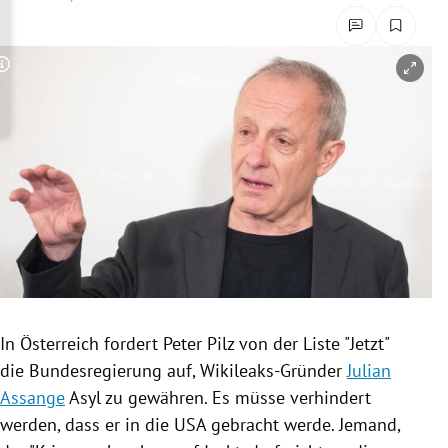
rreich Untermenü
rt Untermenü
Copyright-Hinweis öffnen/schließen
schaft Untermenü
s Untermenü
zeit Untermenü
undheit Untermenü
tur Untermenü
In
Österreich
fordert
Peter Pilz
von der Liste "Jetzt"
nung Untermenü
die
Bundesregierung
auf, Wikileaks-Gründer
Julian
Assange
Asyl
zu gewähren. Es müsse verhindert
lität Untermenü
werden, dass er in die
USA
gebracht werde. Jemand,