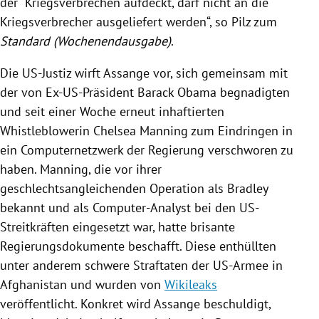
der "Kriegsverbrechen aufdeckt, darf nicht an die
Kriegsverbrecher ausgeliefert werden“, so
Pilz
zum
Standard (Wochenendausgabe)
.
Die US-Justiz wirft
Assange
vor, sich gemeinsam mit
der von Ex-US-Präsident
Barack Obama
begnadigten
und seit einer Woche erneut inhaftierten
Whistleblowerin Chelsea Manning zum Eindringen in
ein Computernetzwerk der
Regierung
verschworen zu
haben. Manning, die vor ihrer
geschlechtsangleichenden Operation als Bradley
bekannt und als Computer-Analyst bei den US-
Streitkräften eingesetzt war, hatte brisante
Regierungsdokumente beschafft. Diese enthüllten
unter anderem schwere Straftaten der
US-Armee
in
Afghanistan
und wurden von
Wikileaks
veröffentlicht. Konkret wird
Assange
beschuldigt,