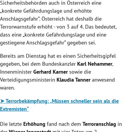
Sicherheitsbehörden auch in Österreich eine
„konkrete Gefährdungslage und erhöhte
Anschlagsgefahr“. Österreich hat deshalb die
Terrorwarnstufe erhöht - von 3 auf 4. Das bedeutet,
dass eine „konkrete Gefährdungslage und eine
gestiegene Anschlagsgefahr“ gegeben sei.
Bereits am Dienstag hat es einen Sicherheitsgipfel
gegeben, bei dem Bundeskanzler
Karl Nehammer
,
Innenminister
Gerhard Karner
sowie die
Verteidigungsministerin
Klaudia Tanner
anwesend
waren.
➤ Terrorbekämpfung: „Müssen schneller sein als die
Extremisten“
Die letzte
Erhöhung
fand nach dem
Terroranschlag
in
der
Wiener Innenstadt
mit vier Toten am 2.