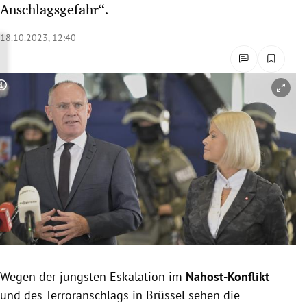
Anschlagsgefahr“.
rreich Untermenü
18.10.2023, 12:40
rt Untermenü
schaft Untermenü
Copyright-Hinweis öffnen/schließen
s Untermenü
zeit Untermenü
undheit Untermenü
tur Untermenü
nung Untermenü
Wegen der jüngsten Eskalation im
Nahost-Konflikt
lität Untermenü
und des Terroranschlags in Brüssel sehen die