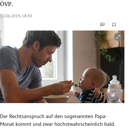
ÖVP.
rreich Untermenü
12.06.2019, 18:30
rt Untermenü
schaft Untermenü
Copyright-Hinweis öffnen/schließen
s Untermenü
zeit Untermenü
undheit Untermenü
tur Untermenü
nung Untermenü
Der
Rechtsanspruch
auf den sogenannten Papa-
lität Untermenü
Monat kommt und zwar höchstwahrscheinlich bald.