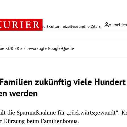
Anmelde
rreich
Politik
Wirtschaft
Sport
Kultur
Freizeit
Gesundheit
Stars
ie KURIER als bevorzugte Google-Quelle
Familien zukünftig viele Hundert
ren werden
ält die Sparmaßnahme für „rückwärtsgewandt“. Kri
er Kürzung beim Familienbonus.