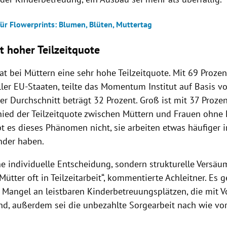
für Flowerprints: Blumen, Blüten, Muttertag
t hoher Teilzeitquote
at bei Müttern eine sehr hohe Teilzeitquote. Mit 69 Proze
ller EU-Staaten, teilte das Momentum Institut auf Basis v
der Durchschnitt beträgt 32 Prozent. Groß ist mit 37 Proz
hied der Teilzeitquote zwischen Müttern und Frauen ohne 
 es dieses Phänomen nicht, sie arbeiten etwas häufiger in
inder haben.
ine individuelle Entscheidung, sondern strukturelle Versä
ütter oft in Teilzeitarbeit“, kommentierte Achleitner. Es 
 Mangel an leistbaren Kinderbetreuungsplätzen, die mit Vo
ind, außerdem sei die unbezahlte Sorgearbeit nach wie vo