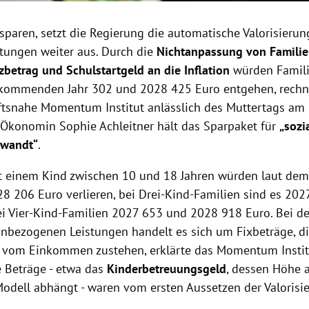
sparen, setzt die Regierung die automatische Valorisierun
stungen weiter aus. Durch die
Nichtanpassung von Familien
zbetrag und Schulstartgeld an die Inflation
würden Famili
kommenden Jahr 302 und 2028 425 Euro entgehen, rechn
tsnahe Momentum Institut anlässlich des Muttertags am 
konomin Sophie Achleitner hält das Sparpaket für
„sozi
ewandt“
.
t einem Kind zwischen 10 und 18 Jahren würden laut dem 
8 206 Euro verlieren, bei Drei-Kind-Familien sind es 20
ei Vier-Kind-Familien 2027 653 und 2028 918 Euro. Bei de
nbezogenen Leistungen handelt es sich um Fixbeträge, die
vom Einkommen zustehen, erklärte das Momentum Institu
 Beträge - etwa das
Kinderbetreuungsgeld
, dessen Höhe 
odell abhängt - waren vom ersten Aussetzen der Valorisie