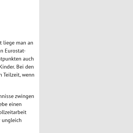
nt liege man an
on Eurostat-
entpunkten auch
Kinder. Bei den
 Teilzeit, wenn
umnisse zwingen
gebe einen
llzeitarbeit
r ungleich