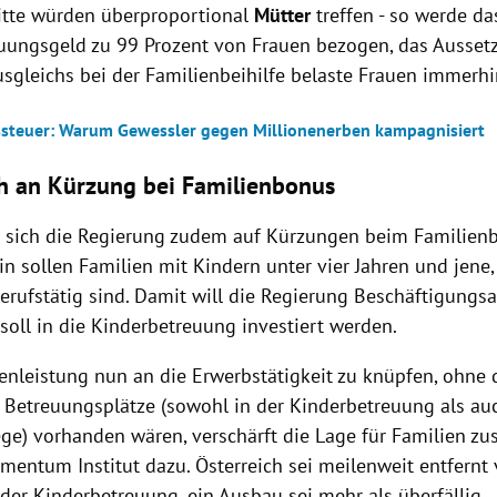
itte würden überproportional
Mütter
treffen - so werde da
uungsgeld zu 99 Prozent von Frauen bezogen, das Ausset
sgleichs bei der Familienbeihilfe belaste Frauen immerhi
ssteuer: Warum Gewessler gegen Millionenerben kampagnisiert
ch an Kürzung bei Familienbonus
t sich die Regierung zudem auf Kürzungen beim Familienb
in sollen Familien mit Kindern unter vier Jahren und jene
berufstätig sind. Damit will die Regierung Beschäftigungsa
 soll in die Kinderbetreuung investiert werden.
enleistung nun an die Erwerbstätigkeit zu knüpfen, ohne d
 Betreuungsplätze (sowohl in der Kinderbetreuung als auc
ge) vorhanden wären, verschärft die Lage für Familien zusä
entum Institut dazu. Österreich sei meilenweit entfernt
 der Kinderbetreuung, ein Ausbau sei mehr als überfällig.