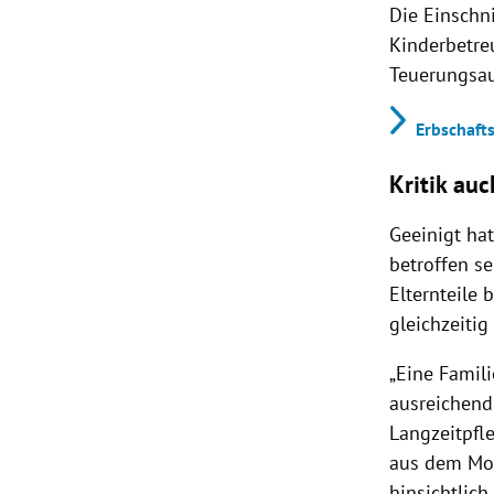
Die Einschn
Kinderbetre
Teuerungsau
Erbschaft
Kritik au
Geeinigt ha
betroffen se
Elternteile 
gleichzeitig
„Eine Famili
ausreichend
Langzeitpfle
aus dem Mom
hinsichtlich