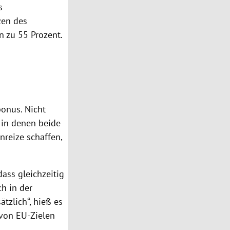
s
zen des
n zu 55 Prozent.
onus. Nicht
, in denen beide
nreize schaffen,
ass gleichzeitig
h in der
tzlich“, hieß es
 von EU-Zielen