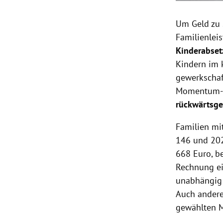
Um Geld zu 
Familienlei
Kinderabset
Kindern im 
gewerkschaf
Momentum-Ö
rückwärtsg
Familien mi
146 und 202
668 Euro, b
Rechnung ei
unabhängig 
Auch andere
gewählten M