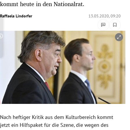
kommt heute in den Nationalrat.
rreich Untermenü
Raffaela Lindorfer
13.05.2020, 09:20
rt Untermenü
schaft Untermenü
Copyright-Hinweis öffnen/schließen
s Untermenü
zeit Untermenü
undheit Untermenü
tur Untermenü
nung Untermenü
Nach heftiger Kritik aus dem Kulturbereich kommt
lität Untermenü
jetzt ein
Hilfspaket
für die Szene, die wegen des