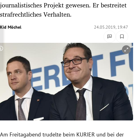
journalistisches Projekt gewesen. Er bestreitet
rreich Untermenü
strafrechtliches Verhalten.
rt Untermenü
Kid Möchel
24.05.2019, 19:47
schaft Untermenü
s Untermenü
Copyright-Hinweis öffnen/schließen
zeit Untermenü
undheit Untermenü
tur Untermenü
nung Untermenü
lität Untermenü
Am Freitagabend trudelte beim KURIER und bei der