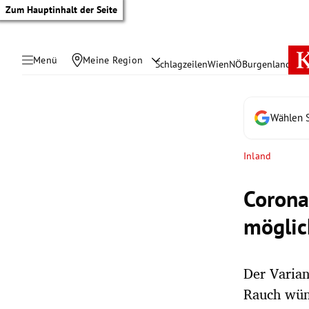
Zum Hauptinhalt der Seite
Menü
Meine Region
Schlagzeilen
Wien
NÖ
Burgenland
Öste
Wählen S
Inland
Corona
möglic
Der Varian
tik Untermenü
Rauch wüns
rreich Untermenü