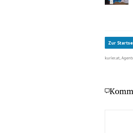
Zur Startse
kurier.at, Agen
Komm