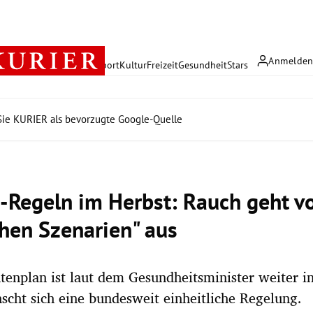
Anmelde
rreich
Politik
Wirtschaft
Sport
Kultur
Freizeit
Gesundheit
Stars
ie KURIER als bevorzugte Google-Quelle
-Regeln im Herbst: Rauch geht vo
hen Szenarien" aus
tenplan ist laut dem Gesundheitsminister weiter i
cht sich eine bundesweit einheitliche Regelung.