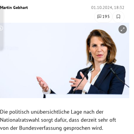
rreich Untermenü
Martin Gebhart
01.10.2024, 18:32
195
rt Untermenü
Copyright-Hinweis öffnen/schließen
schaft Untermenü
s Untermenü
zeit Untermenü
undheit Untermenü
tur Untermenü
nung Untermenü
Die politisch unübersichtliche Lage nach der
Nationalratswahl sorgt dafür, dass derzeit sehr oft
lität Untermenü
von der Bundesverfassung gesprochen wird.