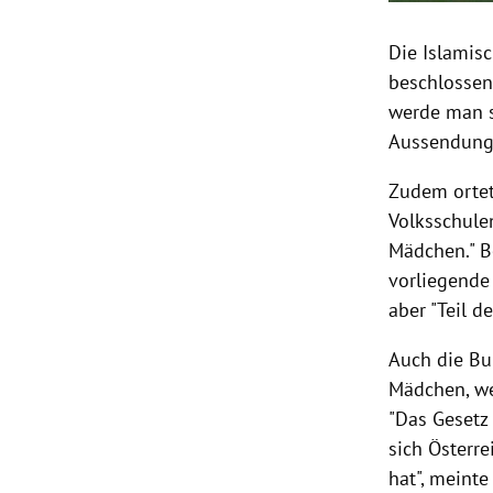
Die Islamis
beschlosse
werde man s
Aussendung
Zudem orte
Volksschule
Mädchen." B
vorliegende 
aber "Teil de
Auch die
Bu
Mädchen, we
"Das Gesetz
sich
Österre
hat", meinte