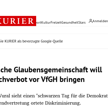
Anmelde
rreich
Politik
Wirtschaft
Sport
Kultur
Freizeit
Gesundheit
Stars
ie KURIER als bevorzugte Google-Quelle
sche Glaubensgemeinschaft will
chverbot vor VfGH bringen
Vural sieht einen "schwarzen Tag für die Demokrat
ndvertretung ortete Diskriminierung.