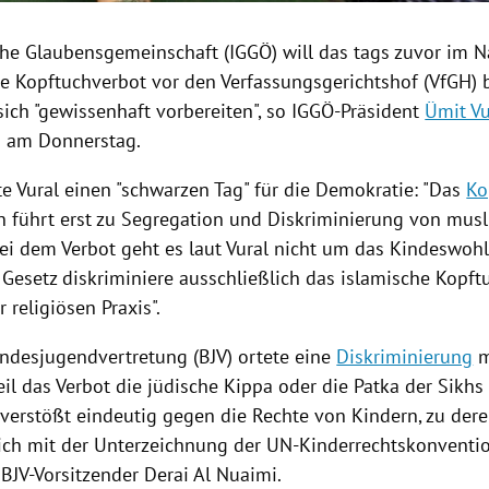
che
Glaubensgemeinschaft
(IGGÖ) will das tags zuvor im N
ne
Kopftuchverbot
vor den Verfassungsgerichtshof (VfGH) 
ich "gewissenhaft vorbereiten", so IGGÖ-Präsident
Ümit Vu
 am Donnerstag.
te
Vural
einen "schwarzen Tag" für die Demokratie: "Das
Ko
n führt erst zu Segregation und
Diskriminierung
von musl
ei dem Verbot geht es laut
Vural
nicht um das Kindeswohl
Gesetz diskriminiere ausschließlich das islamische Kopftu
r religiösen Praxis".
ndesjugendvertretung
(BJV) ortete eine
Diskriminierung
m
il das Verbot die jüdische Kippa oder die Patka der Sikhs
 verstößt eindeutig gegen die Rechte von Kindern, zu der
ich
mit der Unterzeichnung der UN-Kinderrechtskonvention
 BJV-Vorsitzender Derai Al Nuaimi.