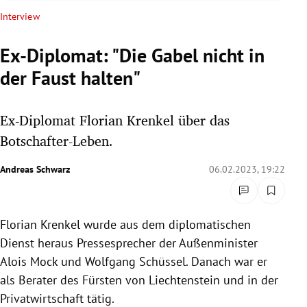
rreich Untermenü
Interview
rt Untermenü
Ex-Diplomat: "Die Gabel nicht in
der Faust halten"
schaft Untermenü
s Untermenü
Ex-Diplomat Florian Krenkel über das
Botschafter-Leben.
zeit Untermenü
Andreas Schwarz
06.02.2023, 19:22
undheit Untermenü
tur Untermenü
Florian Krenkel wurde aus dem diplomatischen
Dienst heraus Pressesprecher der Außenminister
nung Untermenü
Alois Mock und Wolfgang Schüssel. Danach war er
lität Untermenü
als Berater des Fürsten von Liechtenstein und in der
Privatwirtschaft tätig.