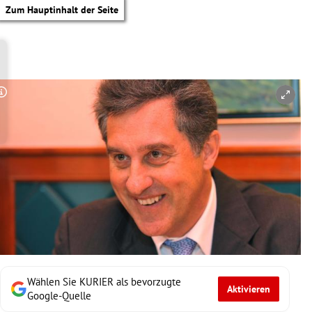
Zum Hauptinhalt der Seite
Copyright-Hinweis öffnen/schließen
Wählen Sie KURIER als bevorzugte
Aktivieren
tik Untermenü
Google-Quelle