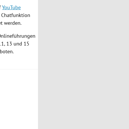
f
YouTube
ls Chatfunktion
et werden.
 Onlineführungen
 11, 13 und 15
boten.