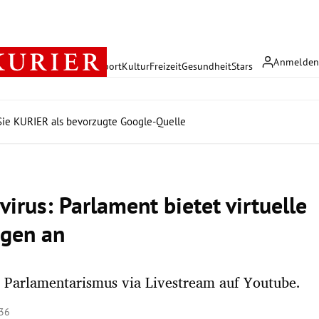
Anmelde
rreich
Politik
Wirtschaft
Sport
Kultur
Freizeit
Gesundheit
Stars
ie KURIER als bevorzugte Google-Quelle
irus: Parlament bietet virtuelle
gen an
n Parlamentarismus via Livestream auf Youtube.
:36