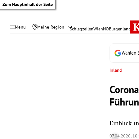
Zum Hauptinhalt der Seite
Menü
Meine Region
Schlagzeilen
Wien
NÖ
Burgenland
Öste
Wählen S
Inland
Coronav
Führun
Einblick i
tik Untermenü
07.04.2020, 10
rreich Untermenü