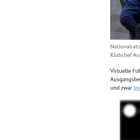
Nationalrat
Klubchef A
Virtuelle F
Ausgangsbe
und zwar
li